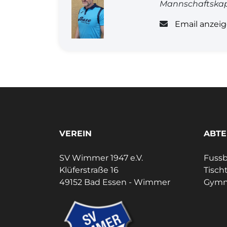
Mannschaftskap
Email anzei
VEREIN
ABTE
SV Wimmer 1947 e.V.
Fussb
Klüferstraße 16
Tisch
49152 Bad Essen - Wimmer
Gymn