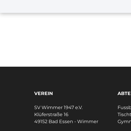
VEREIN
ABTE
SV Wimmer 1947 e.V.
Fussb
Klüferstraße 16
Tisch
49152 Bad Essen - Wimmer
Gymn