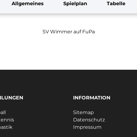
Allgemeines
Spielplan
Tabelle
SV Wimmer auf FuPa
ILUNGEN
INFORMATION
all
Sitemap
tennis
Datenschutz
astik
Impressum