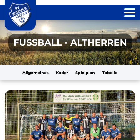
FUSSBALL - ALTHERREN
Allgemeines
Kader
Spielplan
Tabelle