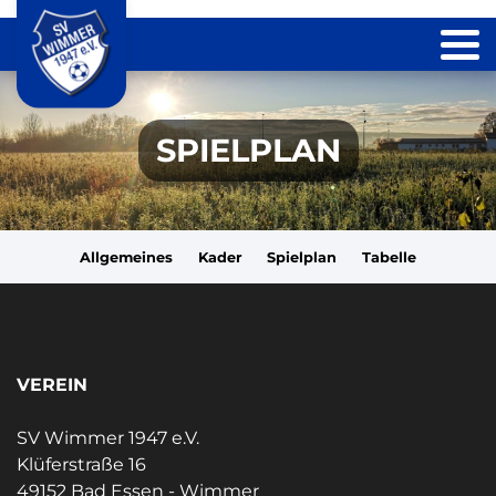
SPIELPLAN
Allgemeines
Kader
Spielplan
Tabelle
VEREIN
SV Wimmer 1947 e.V.
Klüferstraße 16
49152 Bad Essen - Wimmer