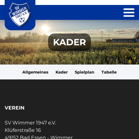
KADER
Allgemeines
Kader
Spielplan
Tabelle
VEREIN
SV Wimmer 1947 e.V.
Klüferstraße 16
49152 Bad Essen - Wimmer