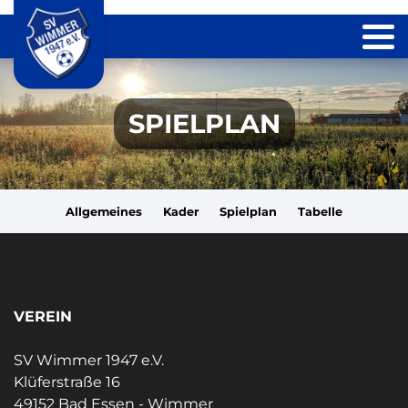
SPIELPLAN
Allgemeines
Kader
Spielplan
Tabelle
VEREIN
SV Wimmer 1947 e.V.
Klüferstraße 16
49152 Bad Essen - Wimmer