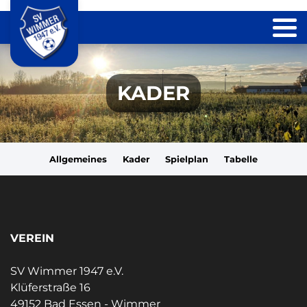
KADER
Allgemeines
Kader
Spielplan
Tabelle
VEREIN
SV Wimmer 1947 e.V.
Klüferstraße 16
49152 Bad Essen - Wimmer